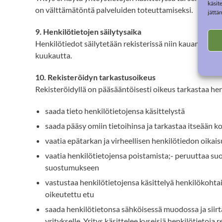
käsit
on välttämätöntä palveluiden toteuttamiseksi.
jättä
9. Henkilötietojen säilytysaika
Henkilötiedot säilytetään rekisterissä niin kauan kuin 
kuukautta.
10. Rekisteröidyn tarkastusoikeus
Rekisteröidyllä on pääsääntöisesti oikeus tarkastaa henk
saada tieto henkilötietojensa käsittelystä
saada pääsy omiin tietoihinsa ja tarkastaa itseään k
vaatia epätarkan ja virheellisen henkilötiedon oikai
vaatia henkilötietojensa poistamista;- peruuttaa suo
suostumukseen
vastustaa henkilötietojensa käsittelyä henkilökohtais
oikeutettu etu
saada henkilötietonsa sähköisessä muodossa ja siirtää 
yritykselle. Yritys käsittelee kyseisiä henkilötietoj