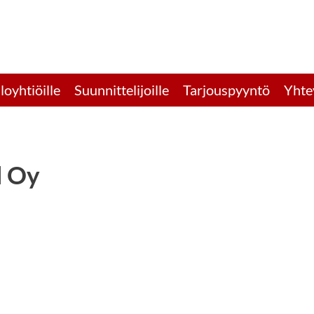
loyhtiöille
Suunnittelijoille
Tarjouspyyntö
Yhte
l Oy