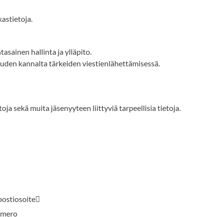
kastietoja.
asainen hallinta ja ylläpito.
uuden kannalta tärkeiden viestienlähettämisessä.
ja sekä muita jäsenyyteen liittyviä tarpeellisia tietoja.
postiosoite
umero