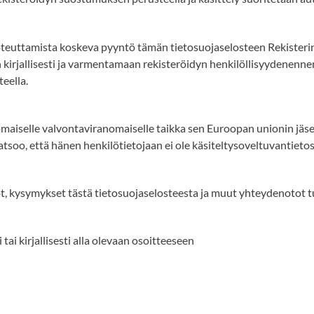
toteuttamista koskeva pyyntö tämän tietosuojaselosteen Rekisterin
kirjallisesti ja varmentamaan rekisteröidyn henkilöllisyydenenne
eella.
nomaiselle valvontaviranomaiselle taikka sen Euroopan unionin jäs
y katsoo, että hänen henkilötietojaan ei ole käsiteltysoveltuvantie
, kysymykset tästä tietosuojaselosteesta ja muut yhteydenotot tu
ai kirjallisesti alla olevaan osoitteeseen