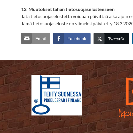
13. Muutokset tähän tietosuojaselosteeseen
Tätä tietosuojaselostetta voidaan päivittää aika ajoin
Tämä tietosuojaseloste on viimeksi päivitetty
18.3.2020
Email
Facebook
Twitter/X