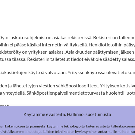
 Oy:n
laskutusohjelmiston asiakasrekisterissä. Rekisteri on talle
in ei pääse käsiksi internetin välityksellä. Henkilötietoihin pääsy o
rekisteröity on yrityksen asiakas. Asiakkuudenpäättymisen jälkeen
ssa tilassa. Rekisteriin talletetut tiedot eivät ole säädetty salass
asiakastietojen käyttöä valvotaan. Yrityksenkäytössä olevatietoko
iden ja lähetettyjen viestien sähköpostiosoitteet. Yrityksen koti
lla yhteydellä. Sähköpostienpalvelimentietoturvasta huolehtii luot
irrot
ä järjestelmässä johon ei ole pääsyä internetin välityksellä. Henkil
Käytämme evästeitä. Hallinnoi suostumusta
pan talousalueen ulkopuolelle
an kokemuksen tarjoamiseksi käytämme teknologioita, kuten evästeitä, tallentaaksem
i käyttääksemme laitetietoja. Näiden tekniikoiden hyväksyminen antaa meille mahdolli
rrossa Euroopan unionin tai Euroopan talousalueen ulkopuolella ole