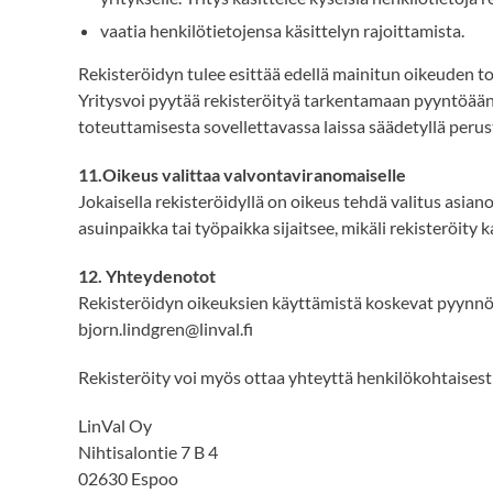
vaatia henkilötietojensa käsittelyn rajoittamista.
Rekisteröidyn tulee esittää edellä mainitun oikeuden 
Yritysvoi pyytää rekisteröityä tarkentamaan pyyntöään 
toteuttamisesta sovellettavassa laissa säädetyllä perust
11.Oikeus valittaa valvontaviranomaiselle
Jokaisella rekisteröidyllä on oikeus tehdä valitus asia
asuinpaikka tai työpaikka sijaitsee, mikäli rekisteröit
12. Yhteydenotot
Rekisteröidyn oikeuksien käyttämistä koskevat pyynnöt
bjorn.lindgren@linval.fi
Rekisteröity voi myös ottaa yhteyttä henkilökohtaisesti t
LinVal Oy
Nihtisalontie 7 B 4
02630 Espoo