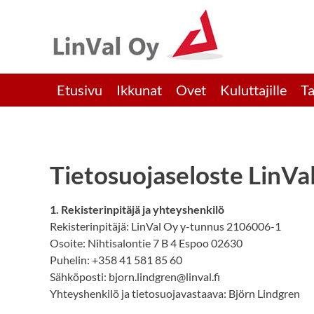
Skip
to
content
Etusivu
Ikkunat
Ovet
Kuluttajille
Ta
Tietosuojaseloste LinVa
1. Rekisterinpitäjä ja yhteyshenkilö
Rekisterinpitäjä: LinVal Oy y-tunnus 2106006-1
Osoite: Nihtisalontie 7 B 4 Espoo 02630
Puhelin: +358 41 581 85 60
Sähköposti: bjorn.lindgren@linval.fi
Yhteyshenkilö ja tietosuojavastaava: Björn Lindgren