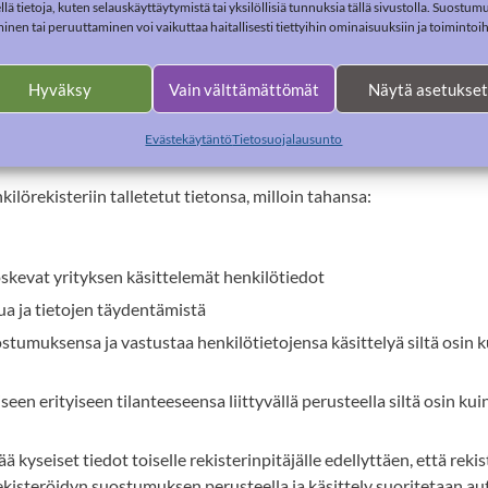
ellä tietoja, kuten selauskäyttäytymistä tai yksilöllisiä tunnuksia tällä sivustolla. Suostu
minen tai peruuttaminen voi vaikuttaa haitallisesti tiettyihin ominaisuuksiin ja toimintoih
Hyväksy
Vain välttämättömät
Näytä asetukset
rekisteröity on yrityksen asiakas. Asiakkuuden päättymisen jälkeen
Evästekäytäntö
Tietosuojalausunto
ilörekisteriin talletetut tietonsa, milloin tahansa:
oskevat yrityksen käsittelemät henkilötiedot
sua ja tietojen täydentämistä
stumuksensa ja vastustaa henkilötietojensa käsittelyä siltä osin k
een erityiseen tilanteeseensa liittyvällä perusteella siltä osin k
kyseiset tiedot toiselle rekisterinpitäjälle edellyttäen, että reki
a rekisteröidyn suostumuksen perusteella ja käsittely suoritetaan a