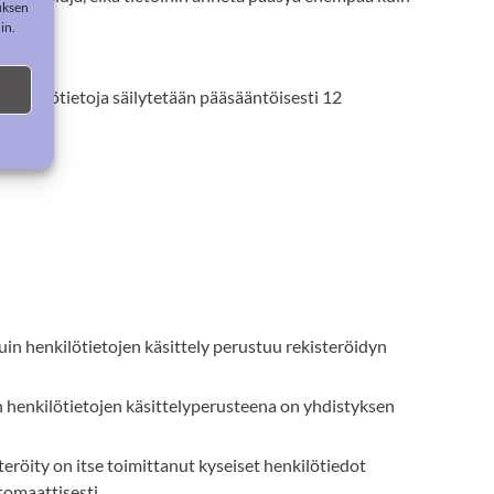
muksen
in.
 henkilötietoja säilytetään pääsääntöisesti 12
uin henkilötietojen käsittely perustuu rekisteröidyn
uin henkilötietojen käsittelyperusteena on yhdistyksen
steröity on itse toimittanut kyseiset henkilötiedot
utomaattisesti