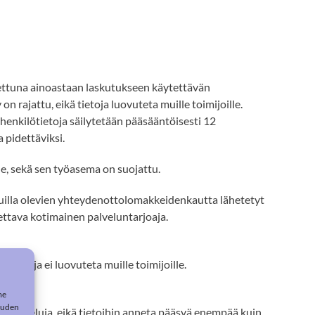
nnettuna ainoastaan laskutukseen käytettävän
n rajattu, eikä tietoja luovuteta muille toimijoille.
 henkilötietoja säilytetään pääsääntöisesti 12
a pidettäviksi.
ne, sekä sen työasema on suojattu.
sivuilla olevien yhteydenottolomakkeidenkautta lähetetyt
ettava kotimainen palveluntarjoaja.
ötietoja ei luovuteta muille toimijoille.
me
suuden
via palveluja, eikä tietoihin anneta pääsyä enempää kuin