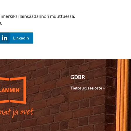
 esimerkiksi lainsäädännön muuttuessa.
.
LinkedIn
GDBR
Tietosuojaseloste »