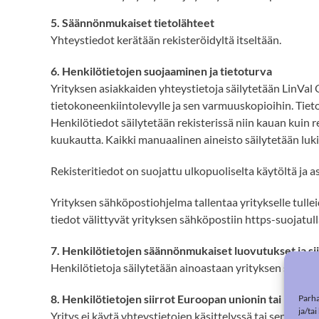
5. Säännönmukaiset tietolähteet
Yhteystiedot kerätään rekisteröidyltä itseltään.
6. Henkilötietojen suojaaminen ja tietoturva
Yrityksen asiakkaiden yhteystietoja säilytetään
LinVal
tietokoneenkiintolevylle ja sen varmuuskopioihin. Tietoih
Henkilötiedot säilytetään rekisterissä niin kauan kuin 
kuukautta. Kaikki manuaalinen aineisto säilytetään lukitu
Rekisteritiedot on suojattu ulkopuoliselta käytöltä ja 
Yrityksen sähköpostiohjelma tallentaa yritykselle tulle
tiedot välittyvät yrityksen sähköpostiin https-suojatu
7. Henkilötietojen säännönmukaiset luovutukset ja si
Henkilötietoja säilytetään ainoastaan yrityksen sisäisess
8. Henkilötietojen siirrot Euroopan unionin tai Euroo
Parha
ja/ta
Yritys ei käytä yhteystietojen käsittelyssä tai sen sii