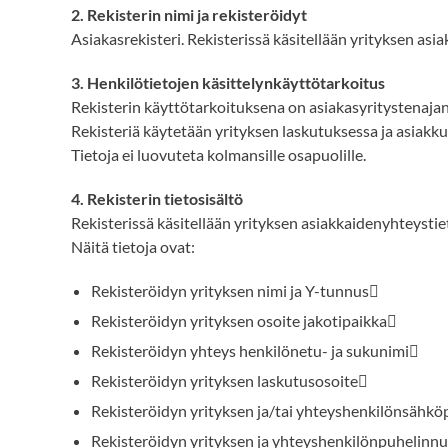
2. Rekisterin nimi ja rekisteröidyt
Asiakasrekisteri. Rekisterissä käsitellään yrityksen asia
3. Henkilötietojen käsittelynkäyttötarkoitus
Rekisterin käyttötarkoituksena on asiakasyritystenajant
Rekisteriä käytetään yrityksen laskutuksessa ja asiakk
Tietoja ei luovuteta kolmansille osapuolille.
4. Rekisterin tietosisältö
Rekisterissä käsitellään yrityksen asiakkaidenyhteystieto
Näitä tietoja ovat:
Rekisteröidyn yrityksen nimi ja Y-tunnus
Rekisteröidyn yrityksen osoite jakotipaikka
Rekisteröidyn yhteys henkilönetu- ja sukunimi
Rekisteröidyn yrityksen laskutusosoite
Rekisteröidyn yrityksen ja/tai yhteyshenkilönsähkö
Rekisteröidyn yrityksen ja yhteyshenkilönpuhelinn