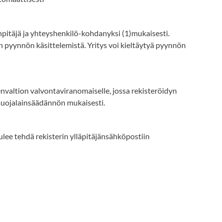
pitäjä ja yhteyshenkilö-kohdanyksi (1)mukaisesti.
n pyynnön käsittelemistä. Yritys voi kieltäytyä pyynnön
envaltion valvontaviranomaiselle, jossa rekisteröidyn
tosuojalainsäädännön mukaisesti.
lee tehdä rekisterin ylläpitäjänsähköpostiin